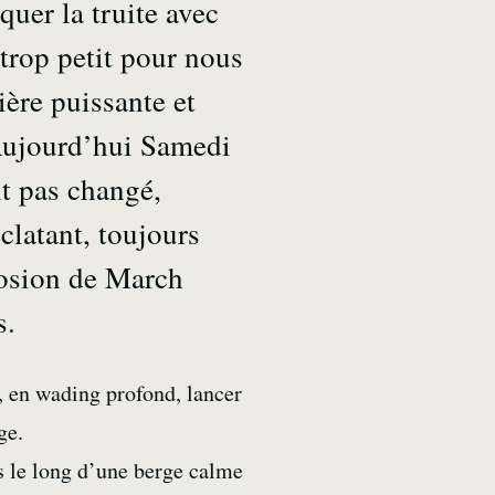
uer la truite avec
 trop petit pour nous
ière puissante et
Aujourd’hui Samedi
nt pas changé,
éclatant, toujours
losion de March
s.
e, en wading profond, lancer
ge.
es le long d’une berge calme