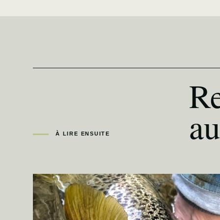
Re
au
À LIRE ENSUITE