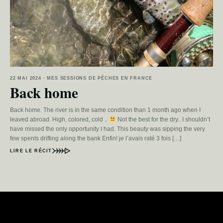
22 MAI 2024 · MES SESSIONS DE PÊCHES EN FRANCE
Back home
Back home. The river is in the same condition than 1 month ago when I
leaved abroad. High, colored, cold ..
Not the best for the dry.. I shouldn’t
have missed the only opportunity I had. This beauty was sipping the very
few spents drifting along the bank Enfin! je l’avais raté 3 fois […]
LIRE LE RÉCIT