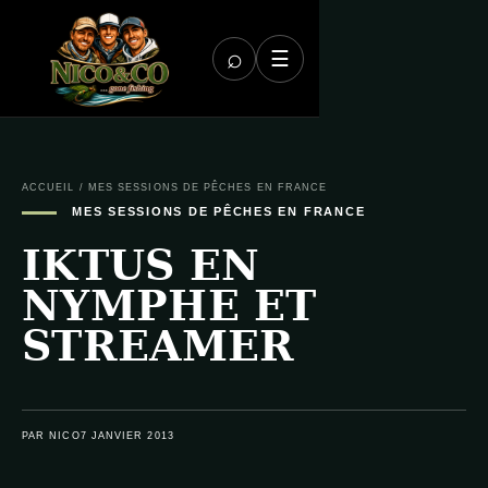
⌕
☰
ACCUEIL
/
MES SESSIONS DE PÊCHES EN FRANCE
MES SESSIONS DE PÊCHES EN FRANCE
IKTUS EN
NYMPHE ET
STREAMER
PAR NICO
7 JANVIER 2013