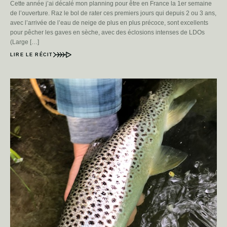
Cette année j’ai décalé mon planning pour être en France la 1er semaine
de l’ouverture. Raz le bol de rater ces premiers jours qui depuis 2 ou 3 ans,
avec l’arrivée de l’eau de neige de plus en plus précoce, sont excellents
pour pêcher les gaves en sèche, avec des éclosions intenses de LDOs
(Large […]
LIRE LE RÉCIT