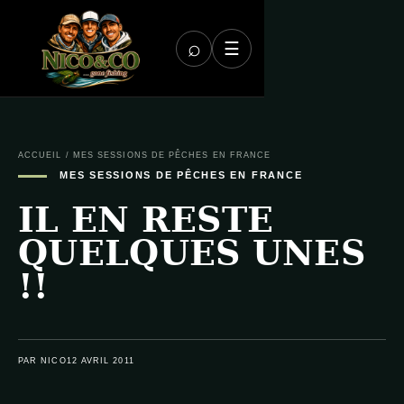
⌕
☰
ACCUEIL
/
MES SESSIONS DE PÊCHES EN FRANCE
MES SESSIONS DE PÊCHES EN FRANCE
IL EN RESTE
QUELQUES UNES
!!
PAR NICO
12 AVRIL 2011