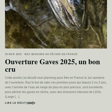
30 MAR 2025 · MES SESSIONS DE PÊCHES EN FRANCE
Ouverture Gaves 2025, un bon
cru
Cette année j’ai décalé mon planning pour être en France la 1er semaine
de l’ouverture. Raz le bol de rater ces premiers jours qui depuis 2 ou 3 ans,
avec l’arrivée de l’eau de neige de plus en plus précoce, sont excellents
pour pêcher les gaves en sèche, avec des éclosions intenses de LDOs
(Large […]
LIRE LE RÉCIT