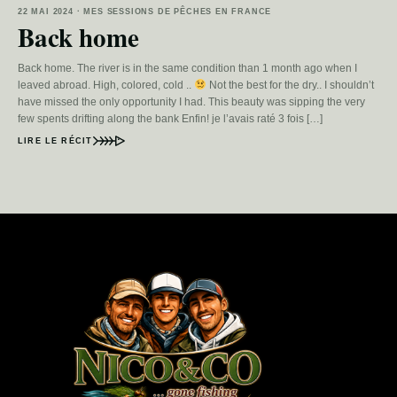
22 MAI 2024 · MES SESSIONS DE PÊCHES EN FRANCE
Back home
Back home. The river is in the same condition than 1 month ago when I
leaved abroad. High, colored, cold ..
Not the best for the dry.. I shouldn’t
have missed the only opportunity I had. This beauty was sipping the very
few spents drifting along the bank Enfin! je l’avais raté 3 fois […]
LIRE LE RÉCIT