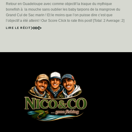
Retour en Guadeloupe avec comme objectif la traque du mythique
bonefish à la mouche sans oublier les baby tarpons de la mangrove du
Grand Cul de Sac marin ! Et le moins que l’on puisse dire c’est que
l’objectif a été atteint ! Our Score Click to rate this post! [Total: 2 Average: 2]
LIRE LE RÉCIT