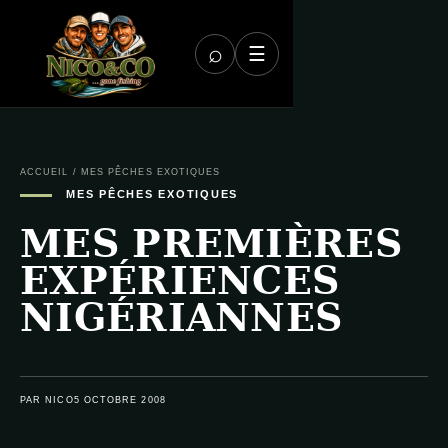
⌕
☰
ACCUEIL
/
MES PÊCHES EXOTIQUES
MES PÊCHES EXOTIQUES
MES PREMIÈRES
EXPÉRIENCES
NIGÉRIANNES
PAR NICO
5 OCTOBRE 2008