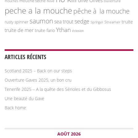
olive
Olives
mouche sèche
Nive
ouverture
mouches
peche a la mouche
pêche à la mouche
saumon
sedge
sea trout
truite
rusty spinner
Streamer
Springer
Ythan
truite de mer
truite fario
éclosion
ARTICLES RÉCENTS
Scotland 2025 – Back on our steps
Ouverture Gaves 2025, un bon cru
Tenerife 2025 – A la quête des Sérioles et du Gibbosus
Une beauté du Gave
Back home
AOÛT 2026