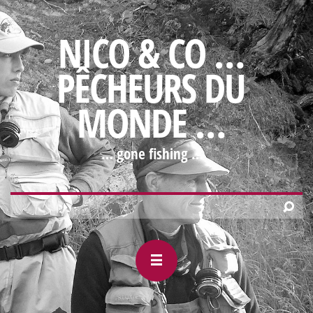
NICO & CO …
PÊCHEURS DU
MONDE …
… gone fishing …