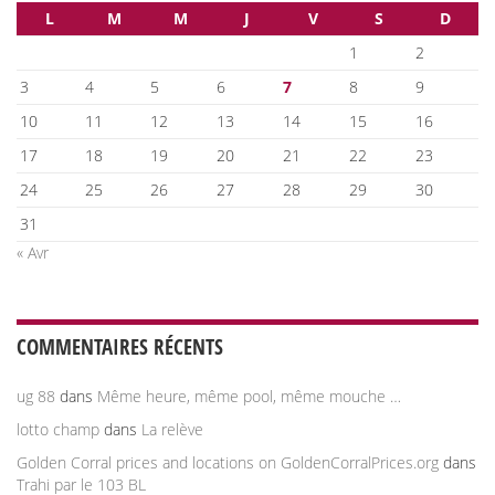
L
M
M
J
V
S
D
1
2
3
4
5
6
7
8
9
10
11
12
13
14
15
16
17
18
19
20
21
22
23
24
25
26
27
28
29
30
31
« Avr
COMMENTAIRES RÉCENTS
ug 88
dans
Même heure, même pool, même mouche …
lotto champ
dans
La relève
Golden Corral prices and locations on GoldenCorralPrices.org
dans
Trahi par le 103 BL