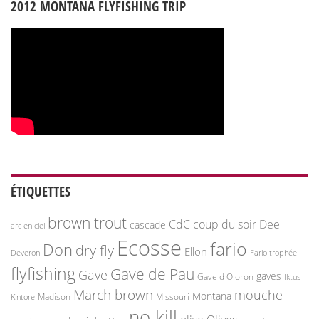
2012 MONTANA FLYFISHING TRIP
ÉTIQUETTES
brown trout
CdC
coup du soir
Dee
cascade
arc en ciel
Ecosse
fario
Don
dry fly
Ellon
Deveron
Fario trophée
flyfishing
Gave de Pau
Gave
gaves
Gave d Oloron
Iktus
March brown
mouche
Montana
Madison
Missouri
Kintore
no kill