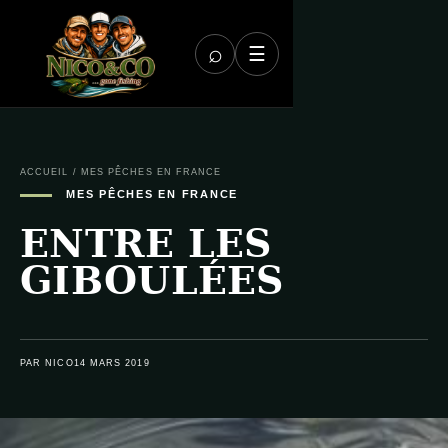
⌕
☰
ACCUEIL
/
MES PÊCHES EN FRANCE
MES PÊCHES EN FRANCE
ENTRE LES
GIBOULÉES
PAR NICO
14 MARS 2019