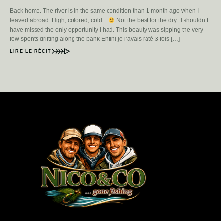
Back home. The river is in the same condition than 1 month ago when I
leaved abroad. High, colored, cold ..
Not the best for the dry.. I shouldn’t
have missed the only opportunity I had. This beauty was sipping the very
few spents drifting along the bank Enfin! je l’avais raté 3 fois […]
LIRE LE RÉCIT