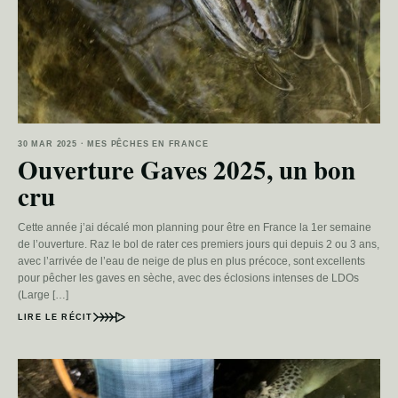
30 MAR 2025 · MES PÊCHES EN FRANCE
Ouverture Gaves 2025, un bon
cru
Cette année j’ai décalé mon planning pour être en France la 1er semaine
de l’ouverture. Raz le bol de rater ces premiers jours qui depuis 2 ou 3 ans,
avec l’arrivée de l’eau de neige de plus en plus précoce, sont excellents
pour pêcher les gaves en sèche, avec des éclosions intenses de LDOs
(Large […]
LIRE LE RÉCIT