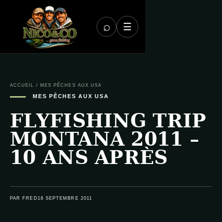
⌕
☰
ACCUEIL
/
MES PÊCHES AUX USA
MES PÊCHES AUX USA
FLYFISHING TRIP
MONTANA 2011 –
10 ANS APRÈS
PAR FRED
18 SEPTEMBRE 2011