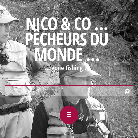
NICO & CO …
PÊCHEURS DU
MONDE …
… gone fishing …