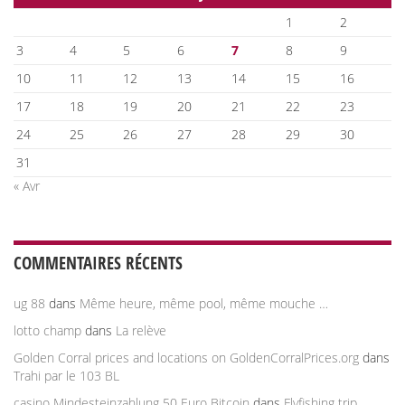
1
2
3
4
5
6
7
8
9
10
11
12
13
14
15
16
17
18
19
20
21
22
23
24
25
26
27
28
29
30
31
« Avr
COMMENTAIRES RÉCENTS
ug 88
dans
Même heure, même pool, même mouche …
lotto champ
dans
La relève
Golden Corral prices and locations on GoldenCorralPrices.org
dans
Trahi par le 103 BL
casino Mindesteinzahlung 50 Euro Bitcoin
dans
Flyfishing trip