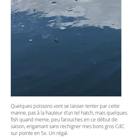
Quelques poissons vont se laisser tenter par cette
manne, pas à la hauteur d’un tel hatch, mais quelques
fish quand meme, peu farouches en ce début de
saison, engamant sans rechigner mes bons gros CdC
sur pointe en 5x. Un régal.