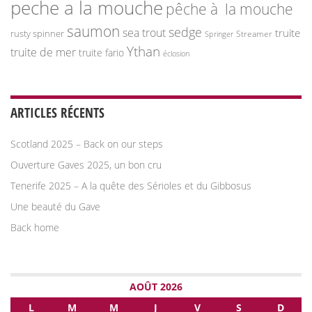
peche a la mouche
pêche à la mouche
saumon
sedge
sea trout
truite
rusty spinner
Streamer
Springer
Ythan
truite de mer
truite fario
éclosion
ARTICLES RÉCENTS
Scotland 2025 – Back on our steps
Ouverture Gaves 2025, un bon cru
Tenerife 2025 – A la quête des Sérioles et du Gibbosus
Une beauté du Gave
Back home
AOÛT 2026
L
M
M
J
V
S
D