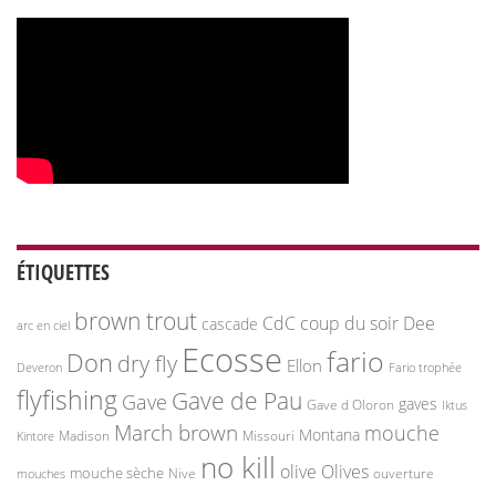
ÉTIQUETTES
brown trout
CdC
coup du soir
Dee
cascade
arc en ciel
Ecosse
fario
Don
dry fly
Ellon
Deveron
Fario trophée
flyfishing
Gave de Pau
Gave
gaves
Gave d Oloron
Iktus
March brown
mouche
Montana
Madison
Missouri
Kintore
no kill
olive
Olives
mouche sèche
Nive
ouverture
mouches