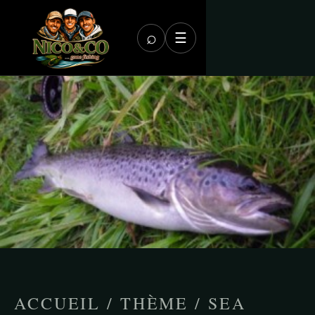
⌕
☰
ACCUEIL
/
THÈME
/
SEA