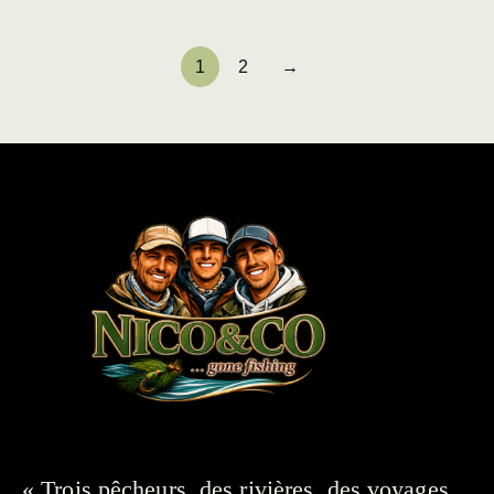
1
2
→
« Trois pêcheurs, des rivières, des voyages