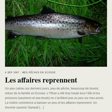
4 SEP 2007 · MES PÊCHES EN ECOSSE
Les affaires reprennent
Un peu calme ces derniers jours, peu de pêche, beaucoup de boulot,
retour de la famille en Ecosse. L’Ythan a été trop haute tous l’été et les
poissons (saumons et sea trouts) ne s’arrêtent pas ou peu sur mes pools.
La rivière commence a baisser un peu et les affaires reprennent. Un
énorme saumon Samedi […]