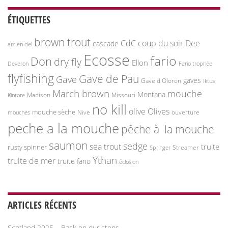
ÉTIQUETTES
brown trout
CdC
coup du soir
Dee
cascade
arc en ciel
Ecosse
fario
Don
dry fly
Ellon
Deveron
Fario trophée
flyfishing
Gave de Pau
Gave
gaves
Gave d Oloron
Iktus
March brown
mouche
Montana
Madison
Missouri
Kintore
no kill
olive
Olives
mouche sèche
Nive
ouverture
mouches
peche a la mouche
pêche à la mouche
saumon
sedge
sea trout
truite
rusty spinner
Streamer
Springer
Ythan
truite de mer
truite fario
éclosion
ARTICLES RÉCENTS
Scotland 2025 – Back on our steps