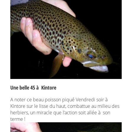
Une belle 45 à Kintore
A noter ce beau poisson piqué Vendredi soir à
Kintore sur le lisse du haut, combattue au milieu des
herbiers, un miracle que l’action soit allée à son
terme !