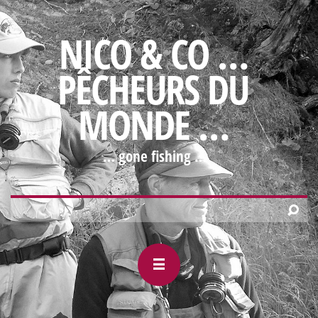
NICO & CO …
PÊCHEURS DU
MONDE …
… gone fishing …