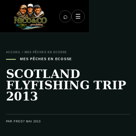
⌕
☰
ACCUEIL
/
MES PÊCHES EN ECOSSE
MES PÊCHES EN ECOSSE
SCOTLAND
FLYFISHING TRIP
2013
PAR FRED
7 MAI 2013