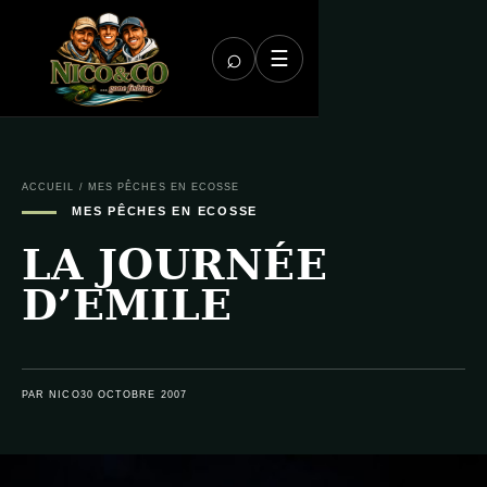
⌕
☰
ACCUEIL
/
MES PÊCHES EN ECOSSE
MES PÊCHES EN ECOSSE
LA JOURNÉE
D’EMILE
PAR NICO
30 OCTOBRE 2007