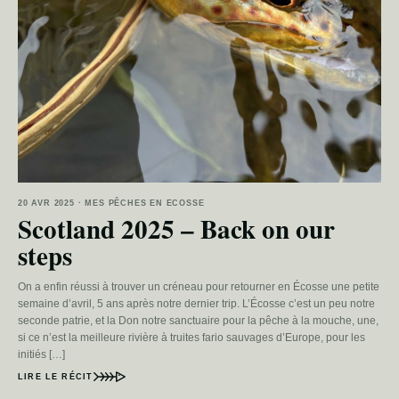
20 AVR 2025 · MES PÊCHES EN ECOSSE
Scotland 2025 – Back on our
steps
On a enfin réussi à trouver un créneau pour retourner en Écosse une petite
semaine d’avril, 5 ans après notre dernier trip. L’Écosse c’est un peu notre
seconde patrie, et la Don notre sanctuaire pour la pêche à la mouche, une,
si ce n’est la meilleure rivière à truites fario sauvages d’Europe, pour les
initiés […]
LIRE LE RÉCIT