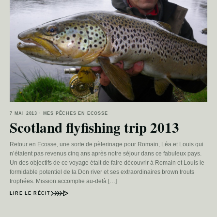
7 MAI 2013 · MES PÊCHES EN ECOSSE
Scotland flyfishing trip 2013
Retour en Ecosse, une sorte de pèlerinage pour Romain, Léa et Louis qui
n’étaient pas revenus cinq ans après notre séjour dans ce fabuleux pays.
Un des objectifs de ce voyage était de faire découvrir à Romain et Louis le
formidable potentiel de la Don river et ses extraordinaires brown trouts
trophées. Mission accomplie au-delà […]
LIRE LE RÉCIT