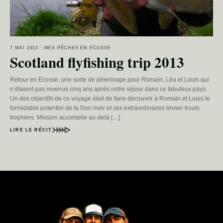
7 MAI 2013 · MES PÊCHES EN ECOSSE
Scotland flyfishing trip 2013
Retour en Ecosse, une sorte de pèlerinage pour Romain, Léa et Louis qui
n’étaient pas revenus cinq ans après notre séjour dans ce fabuleux pays.
Un des objectifs de ce voyage était de faire découvrir à Romain et Louis le
formidable potentiel de la Don river et ses extraordinaires brown trouts
trophées. Mission accomplie au-delà […]
LIRE LE RÉCIT