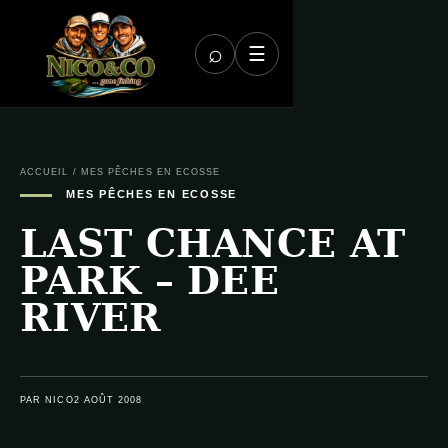
⌕
☰
ACCUEIL
/
MES PÊCHES EN ECOSSE
MES PÊCHES EN ECOSSE
LAST CHANCE AT
PARK – DEE
RIVER
PAR NICO
2 AOÛT 2008