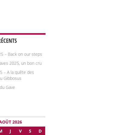
RÉCENTS
25 – Back on our steps
aves 2025, un bon cru
5 – A la quête des
du Gibbosus
du Gave
AOÛT 2026
M
J
V
S
D