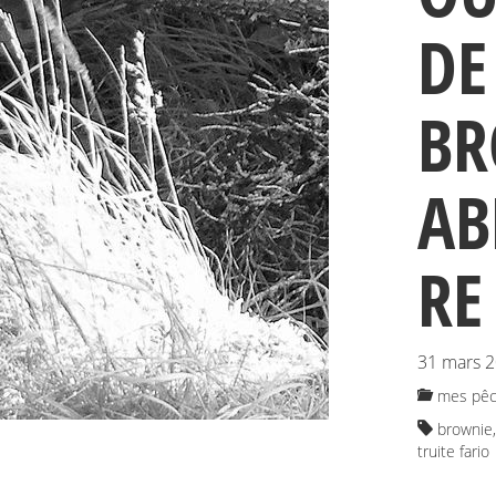
DE
BR
AB
RE
31 mars 
mes pêc
brownie
truite fario