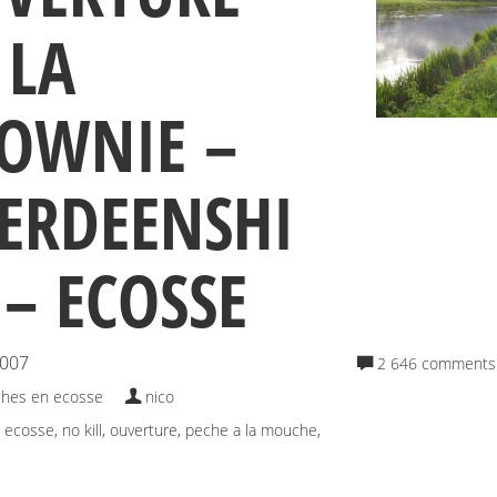
 LA
OWNIE –
ERDEENSHI
 – ECOSSE
2007
2 646 comments
hes en ecosse
nico
,
ecosse
,
no kill
,
ouverture
,
peche a la mouche
,