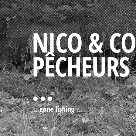
NICO & C
PÊCHEURS
…
… gone fishing …