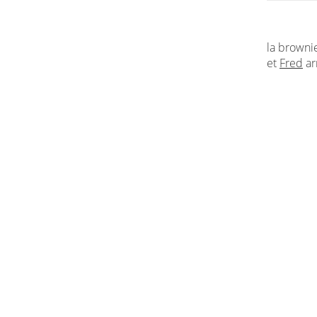
la browni
et
Fred
ar