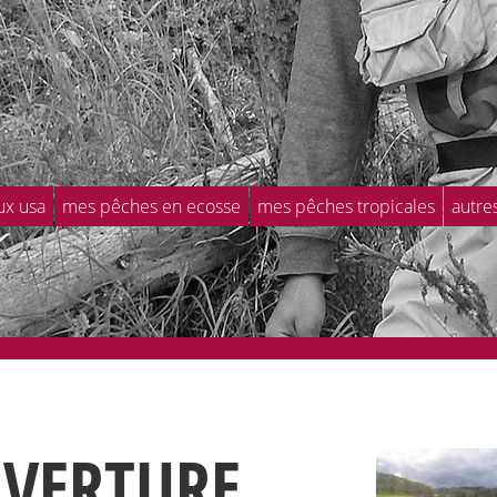
ux usa
mes pêches en ecosse
mes pêches tropicales
autre
VERTURE