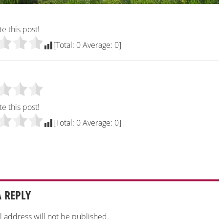
te this post!
[Total:
0
Average:
0
]
e
te this post!
[Total:
0
Average:
0
]
A REPLY
l address will not be published.