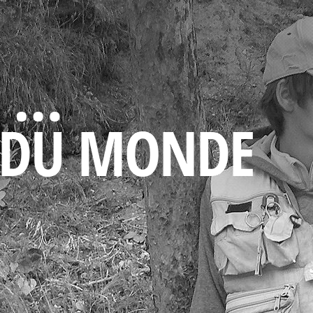
O …
 DU MONDE