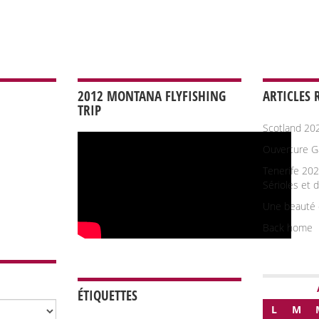
2012 MONTANA FLYFISHING
ARTICLES 
TRIP
Scotland 20
Ouverture G
Tenerife 202
Sérioles et 
Une beauté 
Back home
ÉTIQUETTES
L
M