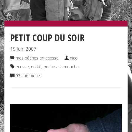
PETIT COUP DU SOIR
19 juin 2007
mes pêches en ecosse
nico
ecosse
,
no kill
,
peche a la mouche
97 comments