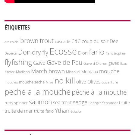
ÉTIQUETTES
brown trout
CdC
coup du soir
Dee
cascade
arc en ciel
Ecosse
fario
Don
dry fly
Ellon
Deveron
Fario trophée
flyfishing
Gave de Pau
Gave
gaves
Gave d Oloron
Iktus
March brown
mouche
Montana
Madison
Missouri
Kintore
no kill
olive
Olives
mouche sèche
Nive
ouverture
mouches
peche a la mouche
pêche à la mouche
saumon
sedge
sea trout
truite
rusty spinner
Streamer
Springer
Ythan
truite de mer
truite fario
éclosion