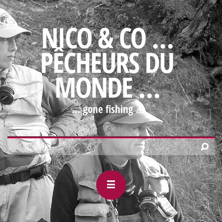
NICO & CO …
PÊCHEURS DU
MONDE …
… gone fishing …