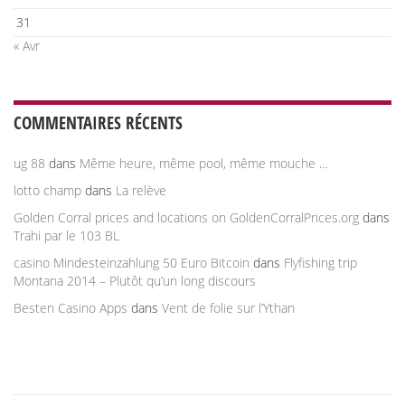
31
« Avr
COMMENTAIRES RÉCENTS
ug 88
dans
Même heure, même pool, même mouche …
lotto champ
dans
La relève
Golden Corral prices and locations on GoldenCorralPrices.org
dans
Trahi par le 103 BL
casino Mindesteinzahlung 50 Euro Bitcoin
dans
Flyfishing trip
Montana 2014 – Plutôt qu’un long discours
Besten Casino Apps
dans
Vent de folie sur l’Ythan