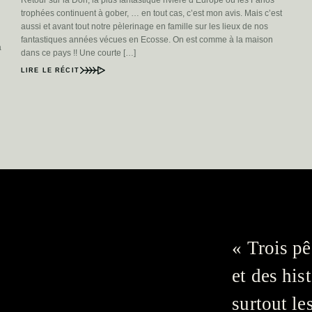
trophées continuent à gober, … en tout cas, c’est mon avis. Mais c’est
aussi et avant tout notre pèlerinage en famille sur les lieux de nos
fantastiques années vécues en Ecosse. On est comme à la maison
a
dans ce pays !! Une courte […]
LIRE LE RÉCIT
« Trois pê
et des his
surtout le