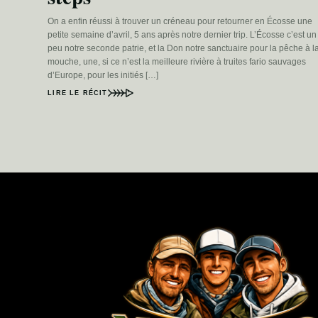
On a enfin réussi à trouver un créneau pour retourner en Écosse une
petite semaine d’avril, 5 ans après notre dernier trip. L’Écosse c’est un
peu notre seconde patrie, et la Don notre sanctuaire pour la pêche à l
mouche, une, si ce n’est la meilleure rivière à truites fario sauvages
d’Europe, pour les initiés […]
LIRE LE RÉCIT