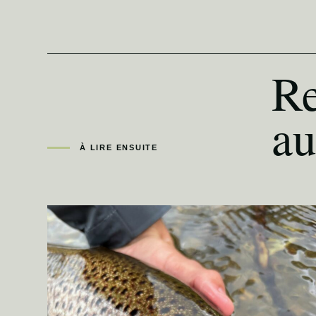
Re
au
À LIRE ENSUITE