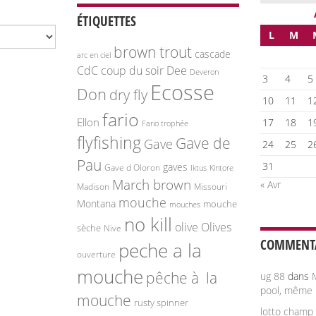
ÉTIQUETTES
L
M
brown trout
cascade
arc en ciel
CdC
coup du soir
Dee
Deveron
3
4
5
Ecosse
Don
dry fly
10
11
1
fario
Ellon
17
18
1
Fario trophée
flyfishing
Gave de
Gave
24
25
2
Pau
31
gaves
Gave d Oloron
Iktus
Kintore
March brown
« Avr
Madison
Missouri
mouche
Montana
mouche
mouches
no kill
olive
Olives
sèche
Nive
COMMENTA
peche a la
ouverture
mouche
pêche à la
ug 88
dans
pool, même
mouche
rusty spinner
lotto champ