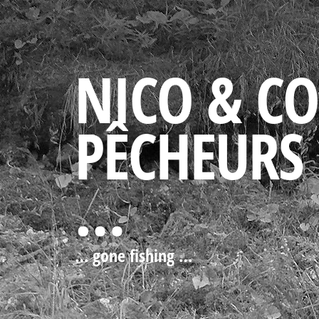
NICO & C
PÊCHEURS
…
… gone fishing …