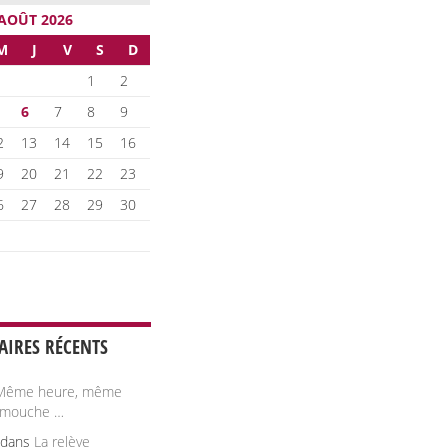
AOÛT 2026
M
J
V
S
D
1
2
6
7
8
9
2
13
14
15
16
9
20
21
22
23
6
27
28
29
30
IRES RÉCENTS
Même heure, même
 mouche …
dans
La relève