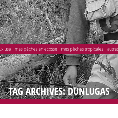
ux usa
mes pêches en ecosse
mes pêches tropicales
autre
TAG ARCHIVES: DUNLUGAS