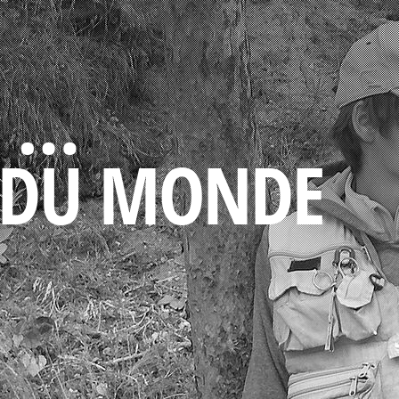
O …
 DU MONDE