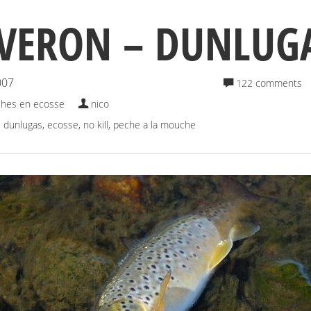
VERON – DUNLUG
007
122 comments
hes en ecosse
nico
,
dunlugas
,
ecosse
,
no kill
,
peche a la mouche