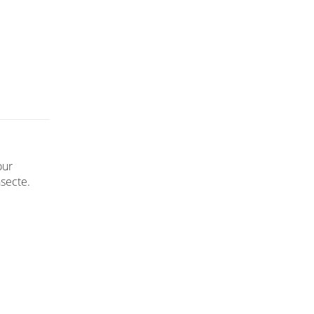
our
secte.