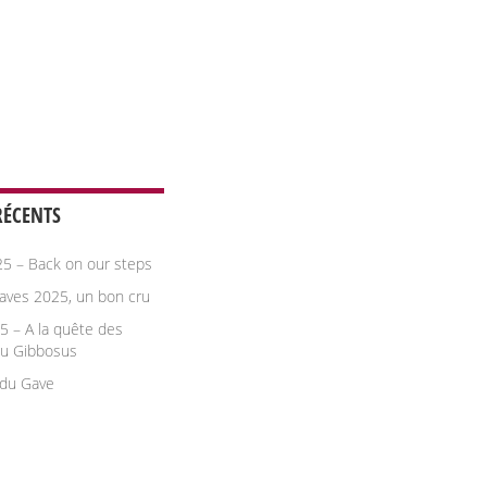
RÉCENTS
25 – Back on our steps
aves 2025, un bon cru
5 – A la quête des
du Gibbosus
du Gave