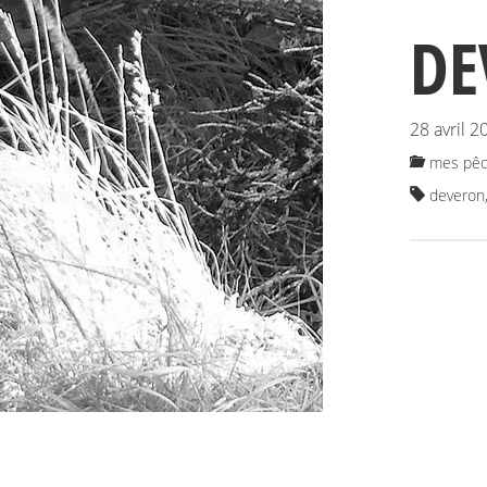
DE
28 avril 2
mes pêc
deveron