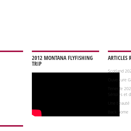
2012 MONTANA FLYFISHING
ARTICLES 
TRIP
Scotland 20
Ouverture G
Tenerife 202
Sérioles et 
Une beauté 
Back home