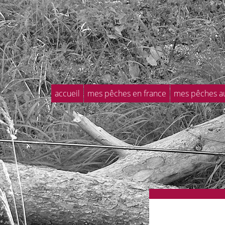
accueil
mes pêches en france
mes pêches a