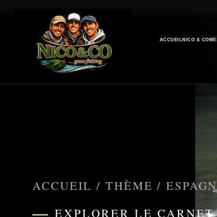
ACCUEIL
NICO & CO
ME
ACCUEIL
/
THÈME
/
ESPAG
EXPLORER LE CARNET