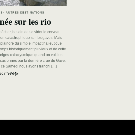
013 · AUTRES DESTINATIONS
née sur les rio
pêcher, besoin de se vider le cerveau.
son catastrophique sur les gaves. Mais
 plaindre du simple impact halieutique
emps historiquement pluvieux et de cette
neiges cataclysmique quand on voit les
casionnés par la dernière crue du Gave.
s ce Samedi nous avons franchi […]
ÉCIT