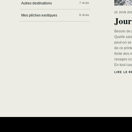
Autres destinations
7 récits
22 JUIN 2
Mes pêches exotiques
8 récits
Jour
Besoin de 
Quelle sai
peut-on se
de ce print
fonte des 
ravages oc
En tout ca
LIRE LE R