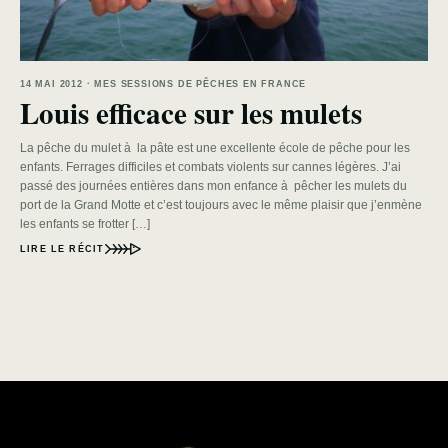
14 MAI 2012 · MES SESSIONS DE PÊCHES EN FRANCE
Louis efficace sur les mulets
La pêche du mulet à la pâte est une excellente école de pêche pour les
enfants. Ferrages difficiles et combats violents sur cannes légères. J’ai
passé des journées entières dans mon enfance à pêcher les mulets du
port de la Grand Motte et c’est toujours avec le même plaisir que j’enmène
les enfants se frotter […]
LIRE LE RÉCIT