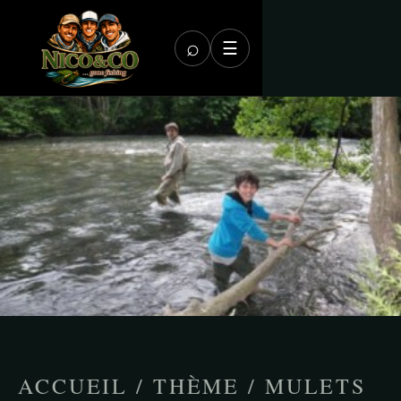
⌕
☰
ACCUEIL
/
THÈME
/
MULETS