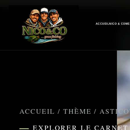
ACCUEIL
NICO & CO
ME
ACCUEIL
/
THÈME
/
ASTICO
EXPLORER LE CARNET