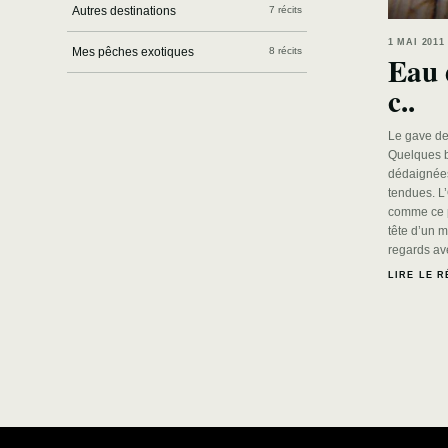
Autres destinations
7 récits
1 MAI 201
Mes pêches exotiques
8 récits
Eau 
c..
Le gave de
Quelques b
dédaignées 
tendues. L’
comme ce p
tête d’un m
regards av
LIRE LE R