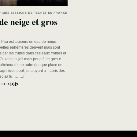
1 · MES SESSIONS DE PÊCHES EN FRANCE
de neige et gros
 Pau est toujours en eau de neige.
elles éphémères dérivent mais sont
par les truites dans ces eaux froides et
Ouzom est joli mais peuplé de gros c..
êcheur d’une autre époque placé en
agnifique pool, se croyant à l’abris des
ec sa fu….. […]
ÉCIT