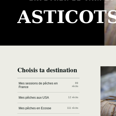
ASTICOT
Choisis ta destination
Mes sessions de pêches en
89
récits
France
Mes pêches aux USA
12 récits
Mes pêches en Ecosse
111 récits