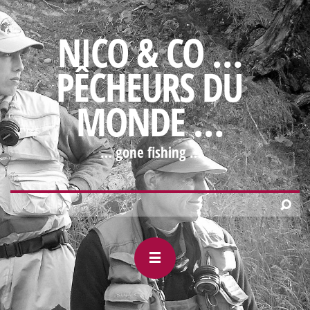
NICO & CO …
PÊCHEURS DU
MONDE …
… gone fishing …