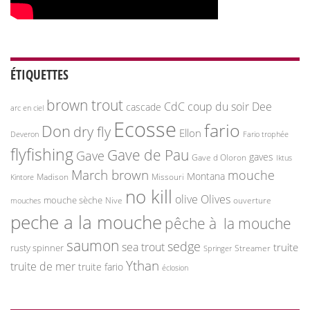
ÉTIQUETTES
brown trout
CdC
coup du soir
Dee
cascade
arc en ciel
Ecosse
fario
Don
dry fly
Ellon
Deveron
Fario trophée
flyfishing
Gave de Pau
Gave
gaves
Gave d Oloron
Iktus
March brown
mouche
Montana
Madison
Missouri
Kintore
no kill
olive
Olives
mouche sèche
Nive
ouverture
mouches
peche a la mouche
pêche à la mouche
saumon
sedge
sea trout
truite
rusty spinner
Streamer
Springer
Ythan
truite de mer
truite fario
éclosion