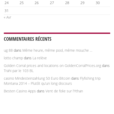
24
25
26
27
28
29
30
31
« Avr
COMMENTAIRES RÉCENTS
ug 88
dans
Même heure, même pool, même mouche …
lotto champ
dans
La relève
Golden Corral prices and locations on GoldenCorralPrices.org
dans
Trahi par le 103 BL
casino Mindesteinzahlung 50 Euro Bitcoin
dans
Flyfishing trip
Montana 2014 – Plutôt qu’un long discours
Besten Casino Apps
dans
Vent de folie sur l’Ythan