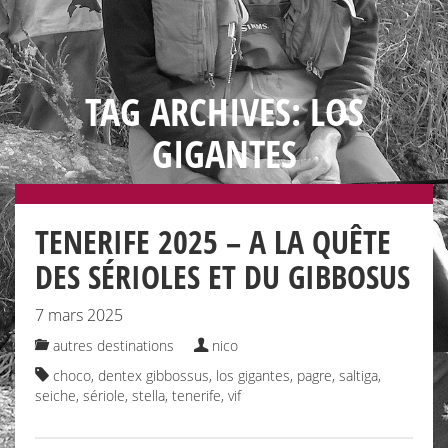
TAG ARCHIVES: LOS
GIGANTES
TENERIFE 2025 – A LA QUÊTE
DES SÉRIOLES ET DU GIBBOSUS
7 mars 2025
autres destinations
nico
choco
,
dentex gibbossus
,
los gigantes
,
pagre
,
saltiga
,
seiche
,
sériole
,
stella
,
tenerife
,
vif