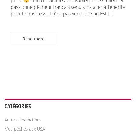
place
Et il a lié amitié avec Fabien, un excellent et
passionné pêcheur français venu s’installer à Tenerife
pour le business. Il n’est pas venu du Sud Est […]
Read more
CATÉGORIES
Autres destinations
Mes pêches aux USA