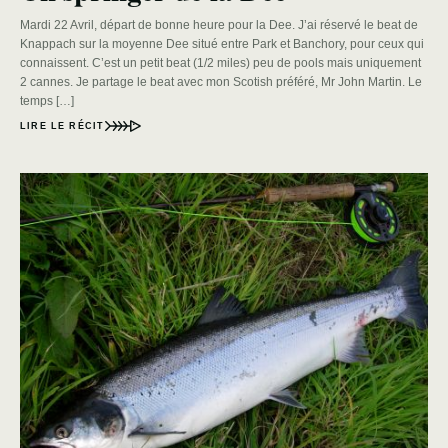
Mardi 22 Avril, départ de bonne heure pour la Dee. J’ai réservé le beat de
Knappach sur la moyenne Dee situé entre Park et Banchory, pour ceux qui
connaissent. C’est un petit beat (1/2 miles) peu de pools mais uniquement
2 cannes. Je partage le beat avec mon Scotish préféré, Mr John Martin. Le
temps […]
LIRE LE RÉCIT