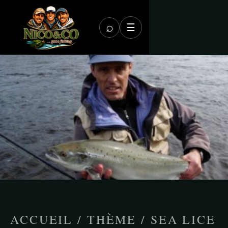
⌕
☰
ACCUEIL
/
THÈME
/
SEA LICE