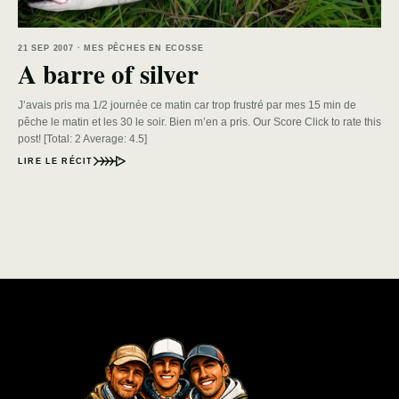
21 SEP 2007 · MES PÊCHES EN ECOSSE
A barre of silver
J’avais pris ma 1/2 journée ce matin car trop frustré par mes 15 min de
pêche le matin et les 30 le soir. Bien m’en a pris. Our Score Click to rate this
post! [Total: 2 Average: 4.5]
LIRE LE RÉCIT