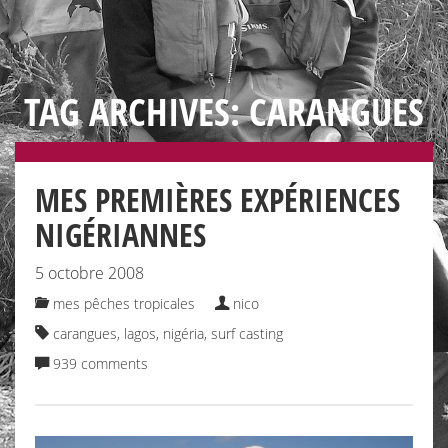
TAG ARCHIVES: CARANGUES
MES PREMIÈRES EXPÉRIENCES
NIGÉRIANNES
5 octobre 2008
mes pêches tropicales
nico
carangues
,
lagos
,
nigéria
,
surf casting
939 comments