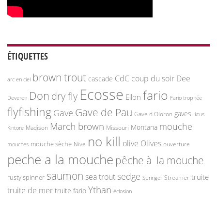
ÉTIQUETTES
brown trout
CdC
coup du soir
Dee
cascade
arc en ciel
Ecosse
fario
Don
dry fly
Ellon
Deveron
Fario trophée
flyfishing
Gave de Pau
Gave
gaves
Gave d Oloron
Iktus
March brown
mouche
Montana
Madison
Missouri
Kintore
no kill
olive
Olives
mouche sèche
Nive
ouverture
mouches
peche a la mouche
pêche à la mouche
saumon
sedge
sea trout
truite
rusty spinner
Streamer
Springer
Ythan
truite de mer
truite fario
éclosion