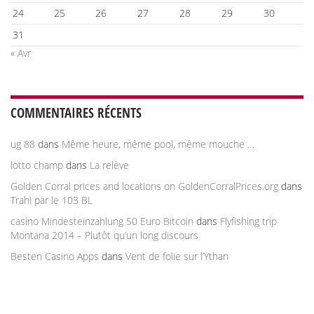
24
25
26
27
28
29
30
31
« Avr
COMMENTAIRES RÉCENTS
ug 88
dans
Même heure, même pool, même mouche …
lotto champ
dans
La relève
Golden Corral prices and locations on GoldenCorralPrices.org
dans
Trahi par le 103 BL
casino Mindesteinzahlung 50 Euro Bitcoin
dans
Flyfishing trip
Montana 2014 – Plutôt qu’un long discours
Besten Casino Apps
dans
Vent de folie sur l’Ythan