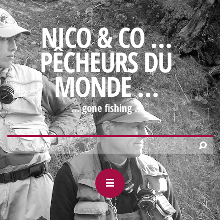
NICO & CO …
PÊCHEURS DU
MONDE …
… gone fishing …