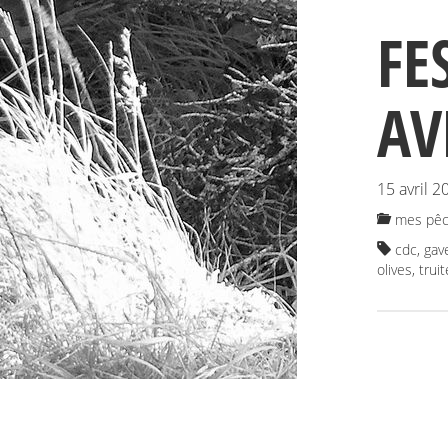
FE
AV
15 avril 2
mes pêc
cdc
,
gav
olives
,
trui