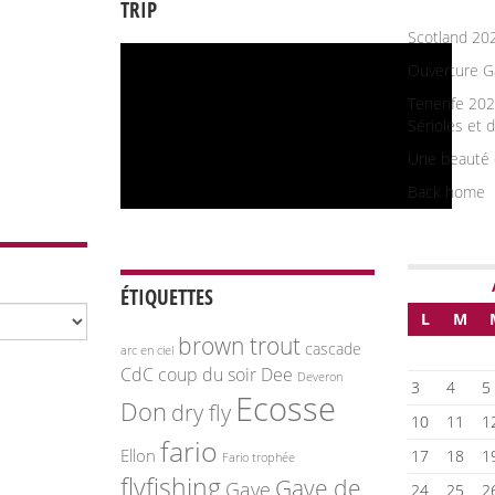
TRIP
Scotland 20
Ouverture G
Tenerife 202
Sérioles et 
Une beauté 
Back home
ÉTIQUETTES
L
M
brown trout
cascade
arc en ciel
CdC
coup du soir
Dee
Deveron
3
4
5
Ecosse
Don
dry fly
10
11
1
fario
Ellon
17
18
1
Fario trophée
flyfishing
Gave de
Gave
24
25
2