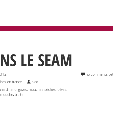
NS LE SEAM
2012
no comments ye
hes en france
nico
anard
,
fario
,
gaves
,
mouches sèches
,
olives
,
a mouche
,
truite