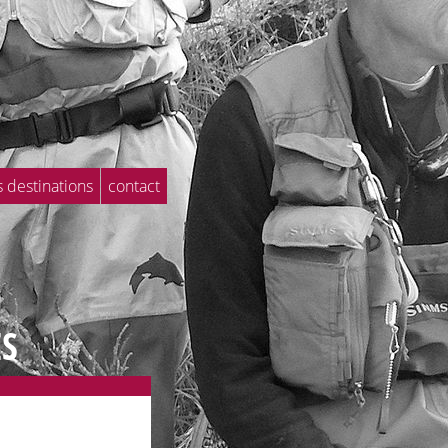
s destinations
contact
ES