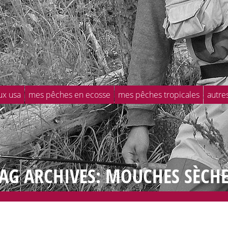
ux usa
mes pêches en ecosse
mes pêches tropicales
autre
AG ARCHIVES: MOUCHES SÈCH