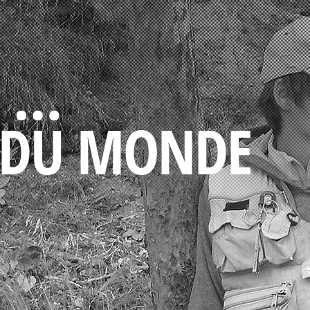
O …
 DU MONDE