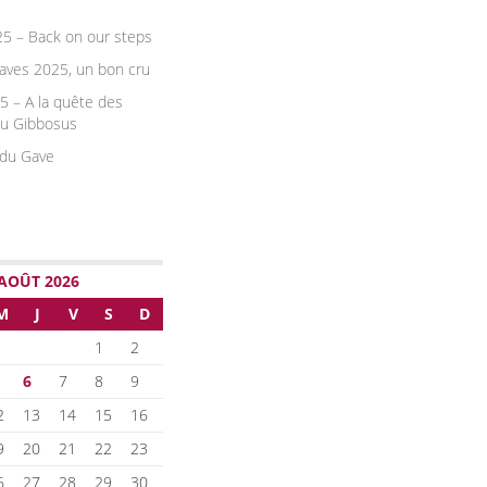
25 – Back on our steps
aves 2025, un bon cru
5 – A la quête des
du Gibbosus
du Gave
AOÛT 2026
M
J
V
S
D
1
2
6
7
8
9
2
13
14
15
16
9
20
21
22
23
6
27
28
29
30