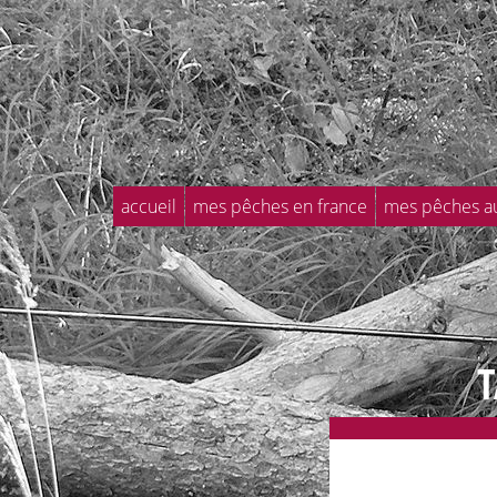
accueil
mes pêches en france
mes pêches a
T