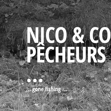
NICO & C
PÊCHEURS
…
… gone fishing …