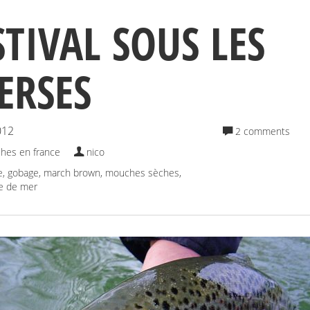
STIVAL SOUS LES
ERSES
012
2 comments
hes en france
nico
e
,
gobage
,
march brown
,
mouches sèches
,
te de mer