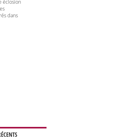
e éclosion
les
trés dans
RÉCENTS