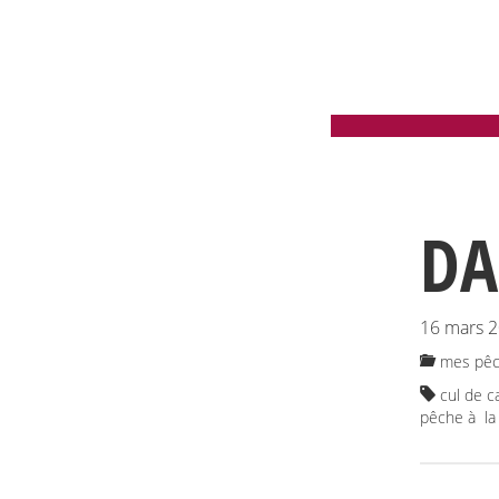
DA
16 mars 
mes pêc
cul de c
pêche à l