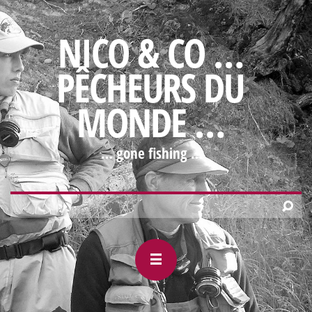
NICO & CO …
PÊCHEURS DU
MONDE …
… gone fishing …