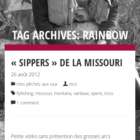
TAG ARCHIVES: RAINBOW
« SIPPERS » DE LA MISSOURI
26 août 2012
mes pêches aux usa
nico
flyfishing
,
missouri
,
montana
,
rainbow
,
spent
,
trico
1 comment
Petite vidéo sans prétention des grosses arcs