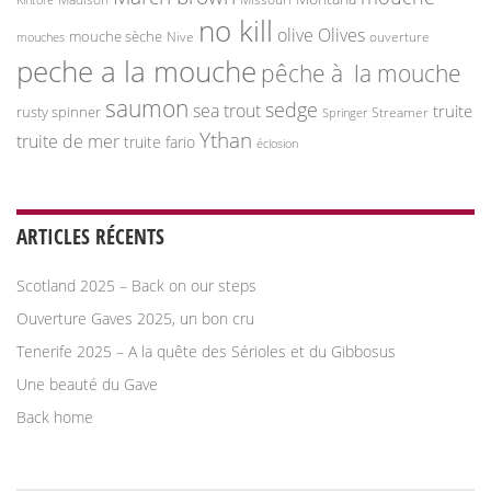
no kill
olive
Olives
mouche sèche
Nive
ouverture
mouches
peche a la mouche
pêche à la mouche
saumon
sedge
sea trout
truite
rusty spinner
Streamer
Springer
Ythan
truite de mer
truite fario
éclosion
ARTICLES RÉCENTS
Scotland 2025 – Back on our steps
Ouverture Gaves 2025, un bon cru
Tenerife 2025 – A la quête des Sérioles et du Gibbosus
Une beauté du Gave
Back home