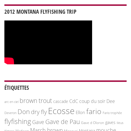
2012 MONTANA FLYFISHING TRIP
ÉTIQUETTES
brown trout
CdC
coup du soir
Dee
cascade
arc en ciel
Ecosse
fario
Don
dry fly
Ellon
Deveron
Fario trophée
flyfishing
Gave de Pau
Gave
gaves
Gave d Oloron
Iktus
March brown
mouche
Montana
Madison
Missouri
Kintore