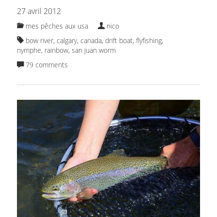
27 avril 2012
mes pêches aux usa
nico
bow river
,
calgary
,
canada
,
drift boat
,
flyfishing
,
nymphe
,
rainbow
,
san juan worm
79 comments