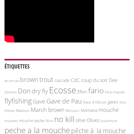
ÉTIQUETTES
brown trout
CdC
coup du soir
Dee
cascade
arc en ciel
Ecosse
fario
Don
dry fly
Ellon
Deveron
Fario trophée
flyfishing
Gave de Pau
Gave
gaves
Gave d Oloron
Iktus
March brown
mouche
Montana
Madison
Missouri
Kintore
no kill
olive
Olives
mouche sèche
Nive
ouverture
mouches
peche a la mouche
pêche à la mouche