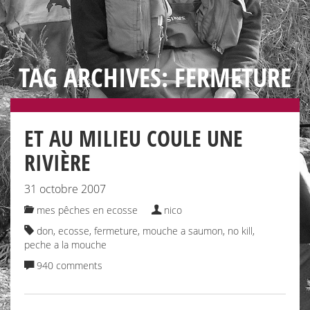
TAG ARCHIVES: FERMETURE
ET AU MILIEU COULE UNE
RIVIÈRE
31 octobre 2007
mes pêches en ecosse
nico
don
,
ecosse
,
fermeture
,
mouche a saumon
,
no kill
,
peche a la mouche
940 comments