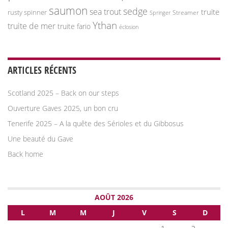
saumon
sedge
sea trout
truite
rusty spinner
Streamer
Springer
Ythan
truite de mer
truite fario
éclosion
ARTICLES RÉCENTS
Scotland 2025 – Back on our steps
Ouverture Gaves 2025, un bon cru
Tenerife 2025 – A la quête des Sérioles et du Gibbosus
Une beauté du Gave
Back home
AOÛT 2026
L
M
M
J
V
S
D