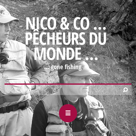
NICO & CO …
PÊCHEURS DU
MONDE …
… gone fishing …