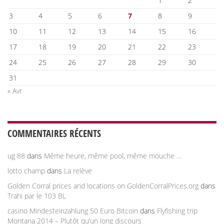
1
2
3
4
5
6
7
8
9
10
11
12
13
14
15
16
17
18
19
20
21
22
23
24
25
26
27
28
29
30
31
« Avr
COMMENTAIRES RÉCENTS
ug 88
dans
Même heure, même pool, même mouche …
lotto champ
dans
La relève
Golden Corral prices and locations on GoldenCorralPrices.org
dans
Trahi par le 103 BL
casino Mindesteinzahlung 50 Euro Bitcoin
dans
Flyfishing trip
Montana 2014 – Plutôt qu’un long discours