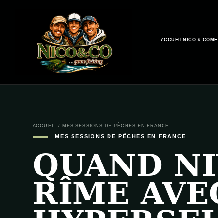
ACCUEIL
NICO & CO
ME
ACCUEIL
/
MES SESSIONS DE PÊCHES EN FRANCE
MES SESSIONS DE PÊCHES EN FRANCE
QUAND NI
RÎME AVE