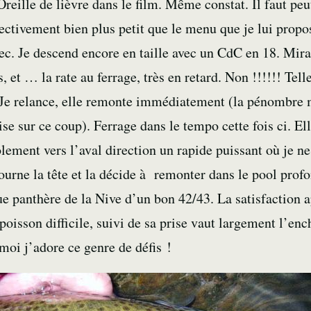
reille de lièvre dans le film. Même constat. Il faut peut
ffectivement bien plus petit que le menu que je lui propo
. Je descend encore en taille avec un CdC en 18. Mirac
, et … la rate au ferrage, très en retard. Non !!!!!! Tell
 Je relance, elle remonte immédiatement (la pénombre
e sur ce coup). Ferrage dans le tempo cette fois ci. Ell
olement vers l’aval direction un rapide puissant où je ne
tourne la tête et la décide à remonter dans le pool prof
e panthère de la Nive d’un bon 42/43. La satisfaction a
poisson difficile, suivi de sa prise vaut largement l’en
 moi j’adore ce genre de défis !