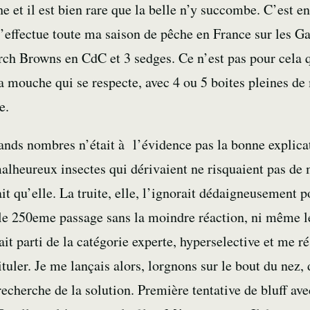
 et il est bien rare que la belle n’y succombe. C’est e
j’effectue toute ma saison de pêche en France sur les G
rch Browns en CdC et 3 sedges. Ce n’est pas pour cela 
mouche qui se respecte, avec 4 ou 5 boites pleines de 
e.
ands nombres n’était à l’évidence pas la bonne explicat
malheureux insectes qui dérivaient ne risquaient pas de
ait qu’elle. La truite, elle, l’ignorait dédaigneusement 
le 250eme passage sans la moindre réaction, ni même le
sait parti de la catégorie experte, hyperselective et me 
uler. Je me lançais alors, lorgnons sur le bout du nez,
cherche de la solution. Première tentative de bluff ave