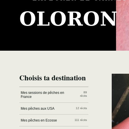
OLORON
Choisis ta destination
Mes sessions de pêches en
89
récits
France
Mes pêches aux USA
12 récits
Mes pêches en Ecosse
111 récits