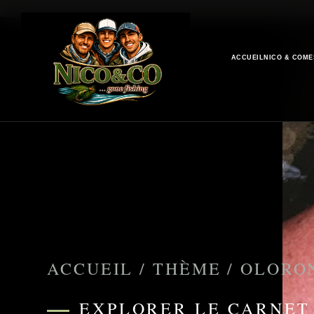
ACCUEIL
NICO & CO
ME
ACCUEIL
/
THÈME
/
OLORO
EXPLORER LE CARNET