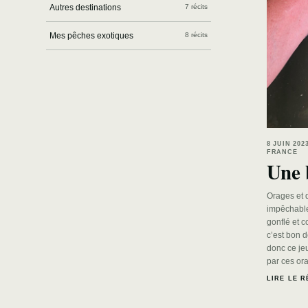
Autres destinations
7 récits
Mes pêches exotiques
8 récits
8 JUIN 20
FRANCE
Une 
Orages et 
impêchable
gonflé et c
c’est bon d
donc ce jeu
par ces ora
LIRE LE R