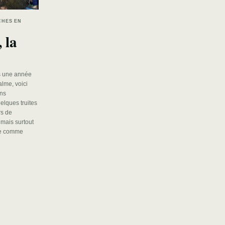
CHES EN
 la
ès une année
alme, voici
ons
elques truites
rs de
 mais surtout
vie comme