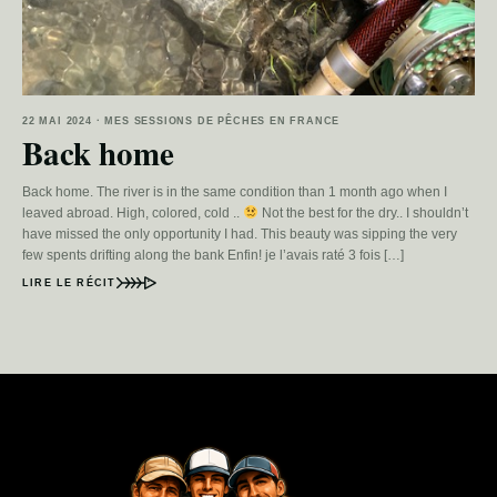
22 MAI 2024 · MES SESSIONS DE PÊCHES EN FRANCE
Back home
Back home. The river is in the same condition than 1 month ago when I
leaved abroad. High, colored, cold ..
Not the best for the dry.. I shouldn’t
have missed the only opportunity I had. This beauty was sipping the very
few spents drifting along the bank Enfin! je l’avais raté 3 fois […]
LIRE LE RÉCIT