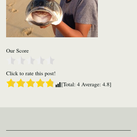
Our Score
Click to rate this post!
[Total:
4
Average:
4.8
]